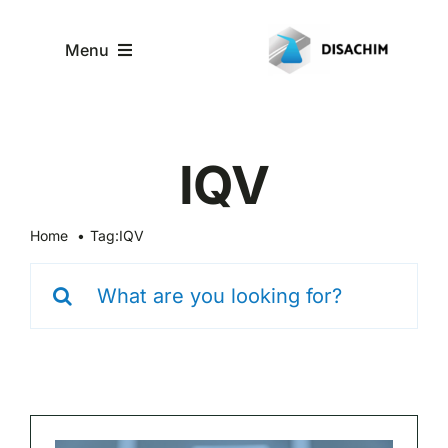
Skip
to
Menu
content
Notre métier
IQV
Nos produits
Home
Tag:
IQV
Actualités
Search
for:
Contact